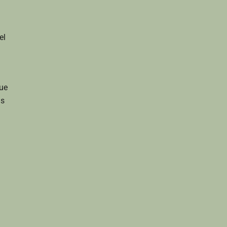
el
que
us