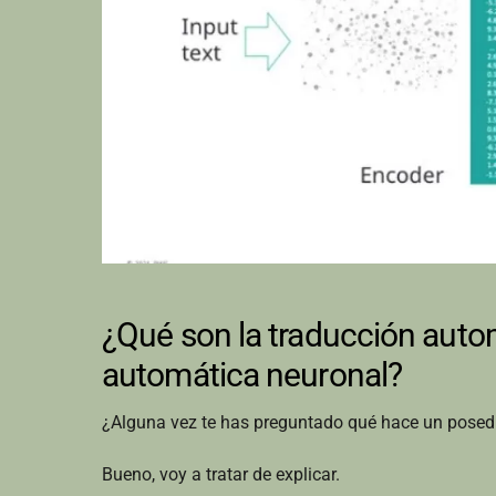
¿Qué son la traducción autom
automática neuronal?
¿Alguna vez te has preguntado qué hace un posed
Bueno, voy a tratar de explicar.