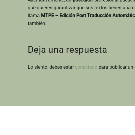
que quieren garantizar que sus textos tienen una 
llama
MTPE – Edición Post Traducción Automáti
también.
Deja una respuesta
Lo siento, debes estar
conectado
para publicar un