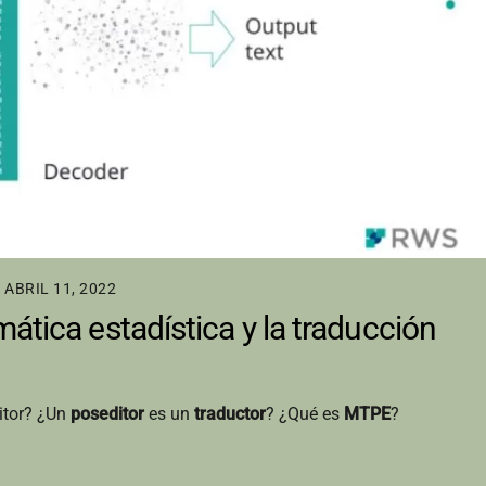
ABRIL 11, 2022
ática estadística y la traducción
itor? ¿Un
poseditor
es un
traductor
? ¿Qué es
MTPE
?