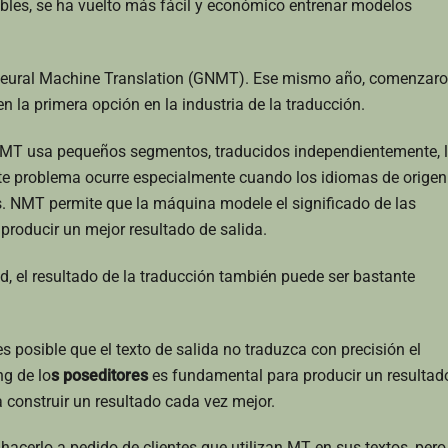
bles, se ha vuelto más fácil y económico entrenar modelos
 Neural Machine Translation (GNMT). Ese mismo año, comenzar
n la primera opción en la industria de la traducción.
SMT usa pequeños segmentos, traducidos independientemente, 
te problema ocurre especialmente cuando los idiomas de origen
es. NMT permite que la máquina modele el significado de las
roducir un mejor resultado de salida.
ad, el resultado de la traducción también puede ser bastante
s posible que el texto de salida no traduzca con precisión el
ng de lo
s poseditores
es fundamental para producir un resultad
 construir un resultado cada vez mejor.
acerlo a pedido de clientes que utilizan MT en sus textos, pero