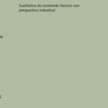
Subtítulos de contenido técnico con
e
perspectiva industrial
la
a
S
.