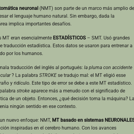
tomática neuronal
(NMT) son parte de un marco más amplio d
rocesar el lenguaje humano natural. Sin embargo, dada la
área implica importantes desafíos.
as MT eran esencialmente
ESTADÍSTICOS
– SMT. Usó grandes
 traducción estadística. Estos datos se usaron para entrenar a 
ido por los humanos.
ala traducción del inglés al portugués:
la pluma con accidente
cular
? La palabra
STROKE
se tradujo mal: el MT eligió esse
año y ridículo. Este tipo de error se debe a este MT estadístico.
 palabra
stroke
aparece más a menudo con el significado de
tica de un objeto. Entonces, ¿qué decisión toma la máquina? L
enia ningún sentido en ese contexto.
 un nuevo enfoque: NMT,
MT basado en sistemas NEURONALE
ción inspiradas en el cerebro humano. Con los avances