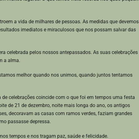
stroem a vida de milhares de pessoas. As medidas que devemos
resultados imediatos e miraculosos que nos possam salvar das
 era celebrada pelos nossos antepassados. As suas celebrações
m a alma.
 estamos melhor quando nos unimos, quando juntos tentamos
ca de celebrações coincide com o que foi em tempos uma festa
oite de 21 de dezembro, noite mais longa do ano, os antigos
uses, decoravam as casas com ramos verdes, faziam grandes
erno passasse depressa.
imos tempos e nos tragam paz, saúde e felicidade.