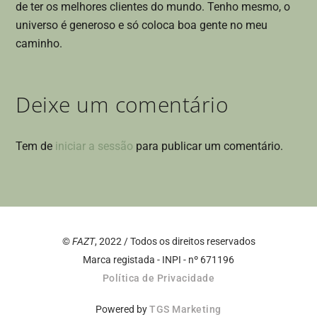
de ter os melhores clientes do mundo. Tenho mesmo, o
universo é generoso e só coloca boa gente no meu
caminho.
Deixe um comentário
Tem de
iniciar a sessão
para publicar um comentário.
Back
To
©
FAZT
, 2022 / Todos os direitos reservados
Top
Marca registada - INPI - nº 671196
Política de Privacidade
Powered by
TGS Marketing