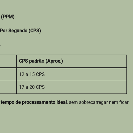
o (PPM)
.
 Por Segundo (CPS)
.
.
CPS padrão (Aprox.)
12 a 15 CPS
17 a 20 CPS
o tempo de processamento ideal
, sem sobrecarregar nem ficar