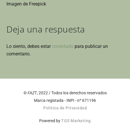
Imagen de Freepick
Deja una respuesta
Lo siento, debes estar
conectado
para publicar un
comentario.
Back
To
©
FAZT
, 2022 / Todos los derechos reservados
Top
Marca registada - INPI - nº 671196
Politica de Privacidad
Powered by
TGS Marketing